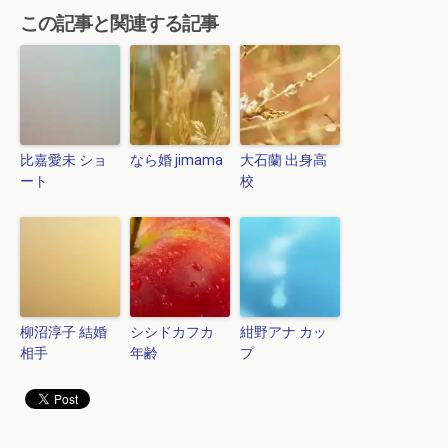
この記事と関連する記事
比嘉愛未 ショ
なら婚 jimama
大石蘭 出身高
ート
校
柳沼淳子 結婚
シシドカフカ
紺野アナ カッ
相手
年齢
プ