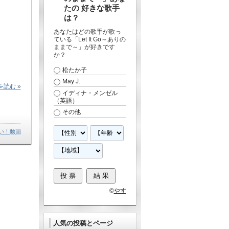
たの 好きな歌手
は？
あなたはどの歌手が歌っ
ている「Let It Go～ありの
ままで～」が好きです
か？
松たか子
May J.
読む »
イディナ・メンゼル
（英語）
その他
い！動画
©
やす
人気の投稿とページ