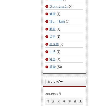
ファッション
(2)
健康
(1)
凄い！動画
(3)
教育
(1)
災害
(1)
生き物
(2)
生活
(1)
社会
(1)
芸能
(73)
カレンダー
2014年10月
日
月
火
水
木
金
土