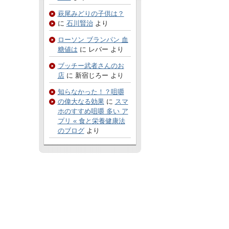
萩尾みどりの子供は？
に
石川賢治
より
ローソン ブランパン 血
糖値は
に
レバー
より
ブッチー武者さんのお
店
に
新宿じろー
より
知らなかった！？咀嚼
の偉大なる効果
に
スマ
ホのすすめ咀嚼 多い ア
プリ « 食と栄養健康法
のブログ
より