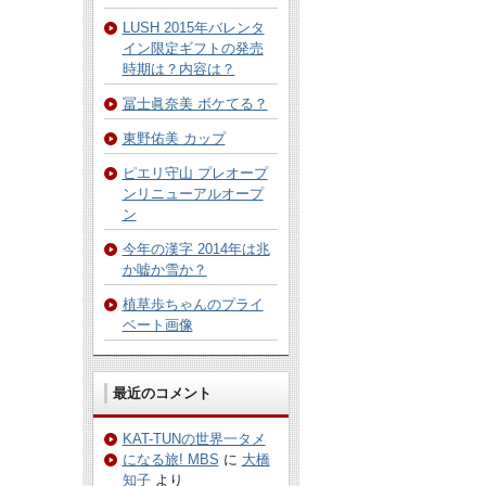
LUSH 2015年バレンタ
イン限定ギフトの発売
時期は？内容は？
冨士眞奈美 ボケてる？
東野佑美 カップ
ピエリ守山 プレオープ
ンリニューアルオープ
ン
今年の漢字 2014年は兆
か嘘か雪か？
植草歩ちゃんのプライ
ベート画像
最近のコメント
KAT-TUNの世界一タメ
になる旅! MBS
に
大橋
知子
より