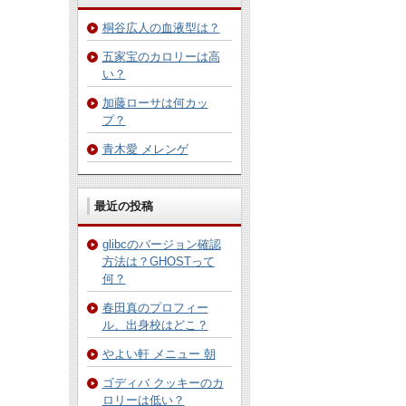
桐谷広人の血液型は？
五家宝のカロリーは高
い？
加藤ローサは何カッ
プ？
青木愛 メレンゲ
最近の投稿
glibcのバージョン確認
方法は？GHOSTって
何？
春田真のプロフィー
ル、出身校はどこ？
やよい軒 メニュー 朝
ゴディバ クッキーのカ
ロリーは低い？