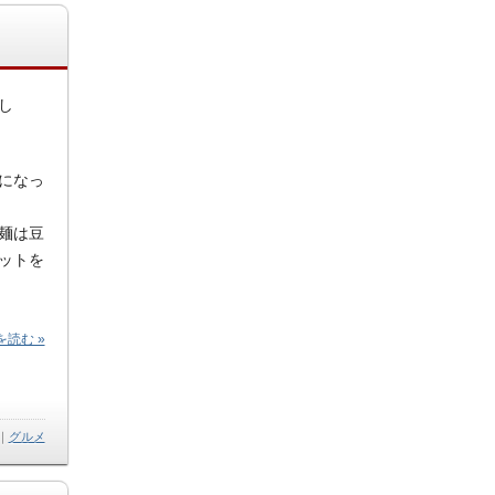
し
になっ
麺は豆
ットを
読む »
｜
グルメ