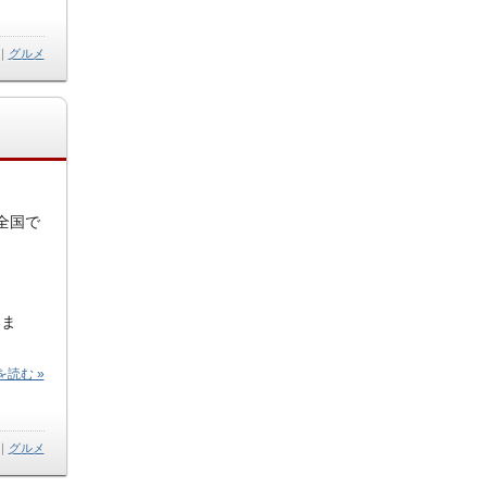
｜
グルメ
全国で
いま
読む »
｜
グルメ