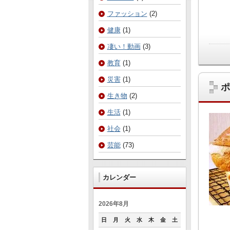
ファッション
(2)
健康
(1)
凄い！動画
(3)
教育
(1)
災害
(1)
ポ
生き物
(2)
生活
(1)
社会
(1)
芸能
(73)
カレンダー
2026年8月
日
月
火
水
木
金
土