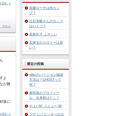
読む »
加藤ローサは何カッ
プ？
白石美帆さんのカップ
はいくつ？
ト
,
グルメ
高島礼子 よさこい
五家宝のカロリーは高
い？
ん
最近の投稿
glibcのバージョン確認
すよ
方法は？GHOSTって
なか難
何？
春田真のプロフィー
ル、出身校はどこ？
対策に
やよい軒 メニュー 朝
読む »
ゴディバ クッキーのカ