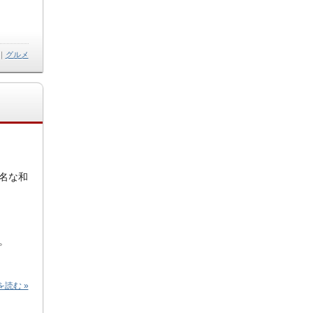
｜
グルメ
名な和
。
読む »