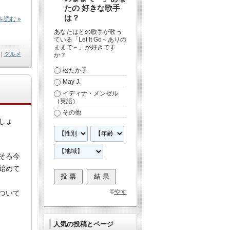
たの 好きな歌手
は？
読む »
あなたはどの歌手が歌っ
ている「Let It Go～ありの
ままで～」が好きです
｜
グルメ
か？
松たか子
May J.
イディナ・メンゼル
（英語）
その他
しょ
そろ今
始めて
©
やす
ついて
人気の投稿とページ