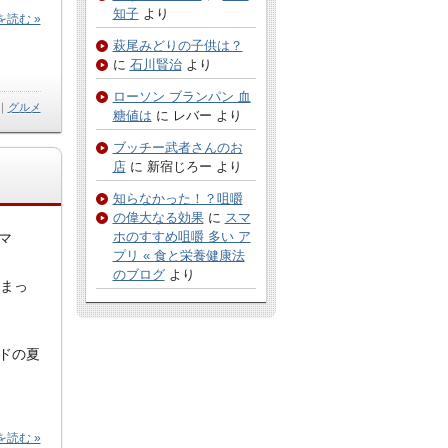
知子
より
読む »
萩尾みどりの子供は？
に
石川賢治
より
ローソン ブランパン 血
｜
グルメ
糖値は
に
レバー
より
ブッチー武者さんのお
店
に
新宿じろー
より
知らなかった！？咀嚼
の偉大なる効果
に
スマ
ホのすすめ咀嚼 多い ア
マ
プリ « 食と栄養健康法
のブログ
より
始まっ
ドの夏
読む »