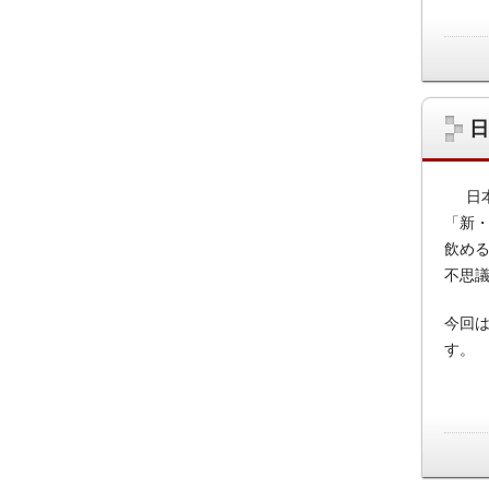
日
日
「新
飲め
不思
今回
す。