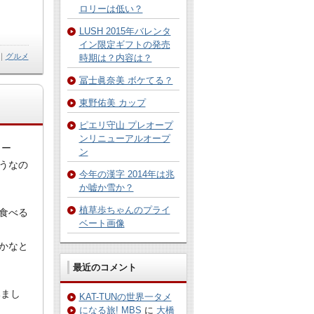
ロリーは低い？
LUSH 2015年バレンタ
イン限定ギフトの発売
｜
グルメ
時期は？内容は？
冨士眞奈美 ボケてる？
東野佑美 カップ
ピエリ守山 プレオープ
ンリニューアルオープ
リー
ン
うなの
今年の漢字 2014年は兆
か嘘か雪か？
植草歩ちゃんのプライ
食べる
ベート画像
かなと
最近のコメント
みまし
KAT-TUNの世界一タメ
になる旅! MBS
に
大橋